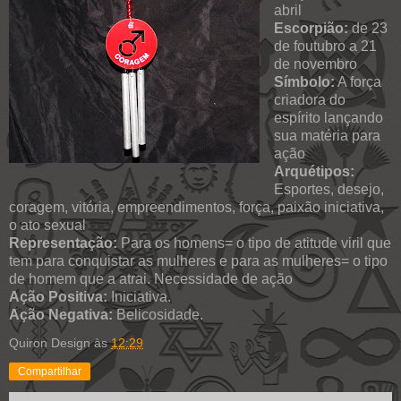
abril
Escorpião:
de 23
de foutubro a 21
de novembro
Símbolo:
A força
criadora do
espírito lançando
sua matéria para
ação
Arquétipos:
Esportes, desejo,
coragem, vitória, empreendimentos, força, paixão iniciativa,
o ato sexual
Representação:
Para os homens= o tipo de atitude viril que
tem para conquistar as mulheres e para as mulheres= o tipo
de homem que a atrai. Necessidade de ação
Ação Positiva:
Iniciativa.
Ação Negativa:
Belicosidade.
Quiron Design
às
12:29
Compartilhar